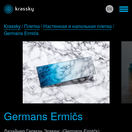
Krassky
/
Плитка
/
Настенная и напольная плитка
/
Germans Ermičs
Germans Ermičs
Дизайнер Герман Эрмичс
(Germans Ermičs)