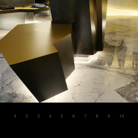
1
2
3
4
5
6
7
8
9
10