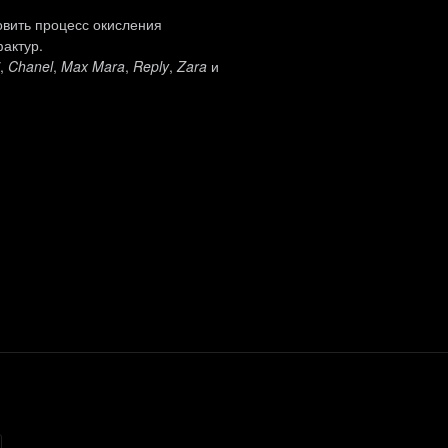
овить процесс окисления
фактур.
,
Chanel
,
Max Mara
,
Reply
,
Zara
и