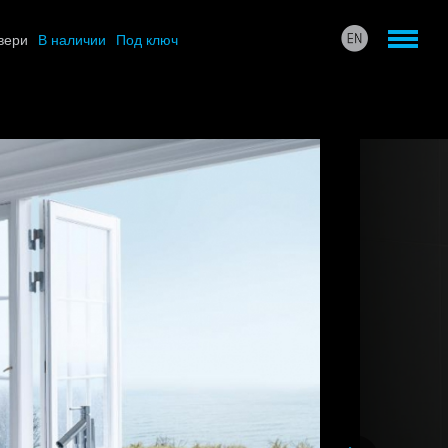
вери
В наличии
Под ключ