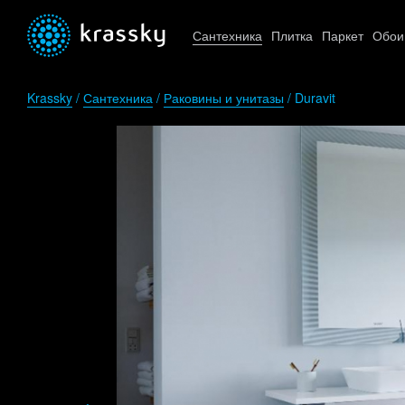
Сантехника
Плитка
Паркет
Обои
Krassky
/
Сантехника
/
Раковины и унитазы
/ Duravit