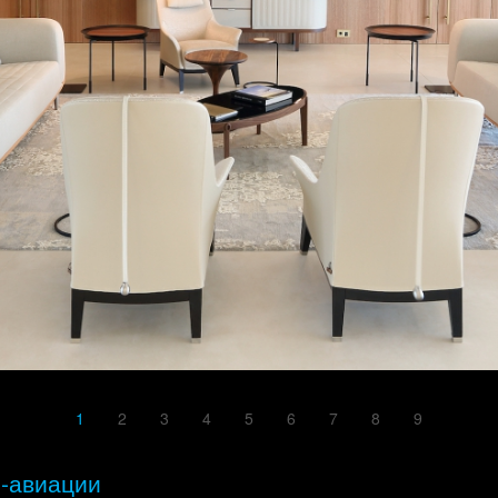
1
2
3
4
5
6
7
8
9
с-авиации