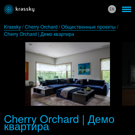
Krassky
/
Cherry Orchard
/
Общественные проекты
/
Cherry Orchard | Демо квартира
Cherry Orchard | Демо
квартира