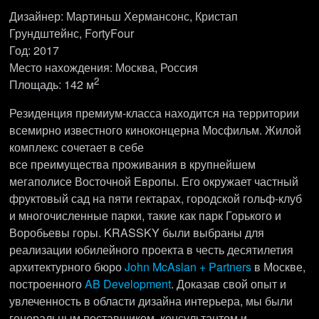
Дизайнер: Мартиньш Хермансонс, Кристап
Грундштейнс, FortyFour
Год: 2017
Место нахождения: Москва, Россия
2
Площадь: 142 м
Резиденция премиум-класса находится на территории
всемирно известного киноконцерна Мосфильм. Жилой
комплекс сочетает в себе
все преимущества проживания в крупнейшем
мегаполисе Восточной Европы. Его окружает частный
фруктовый сад на пяти гектарах, городской гольф-клуб
и многочисленные парки, такие как парк Горького и
Воробьевы горы. KRASSKY были выбраны для
реализации юбилейного проекта в честь десятилетия
архитектурного бюро
John McAslan + Partners
в Москве,
построенного
AB Development
. Доказав свой опыт и
увлеченность в области дизайна интерьера, мы были
генеральным поставщиком, консультантом и