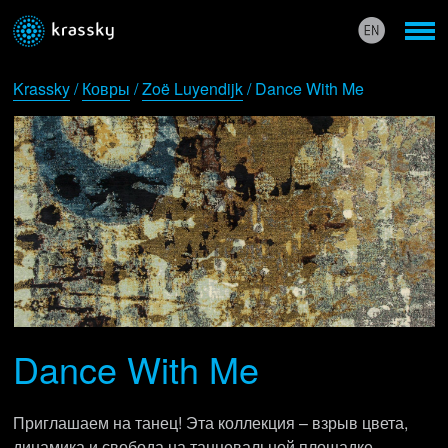
Krassky
/
Ковры
/
Zoë Luyendijk
/ Dance With Me
Dance With Me
Приглашаем на танец! Эта коллекция – взрыв цвета,
динамика и свобода на танцевальной площадке.