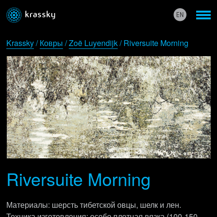
Krassky
/
Ковры
/
Zoë Luyendijk
/ Riversuite Morning
Riversuite Morning
Материалы: шерсть тибетской овцы, шелк и лен.
Техника изготовления: особо плотная вязка (100-150