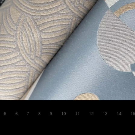
5
6
7
8
9
10
11
12
13
14
1