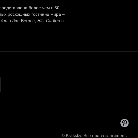
представлена более чем в 60
мых роскошных гостиниц мира –
cian
в Лас-Вегасе,
Ritz Carlton
в
© Krassky. Все права защищены.